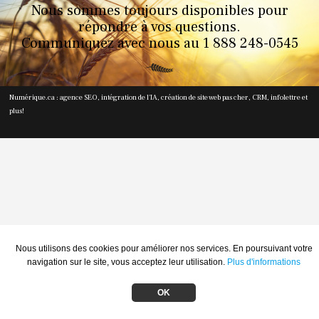
Nous sommes toujours disponibles pour
répondre à vos questions.
Communiquez avec nous au 1 888 248-0545
Numérique.ca
:
agence SEO
,
intégration de l'IA
,
création de site web pas cher
,
CRM
,
infolettre
et
plus!
Nous utilisons des cookies pour améliorer nos services. En poursuivant votre
navigation sur le site, vous acceptez leur utilisation.
Plus d'informations
OK