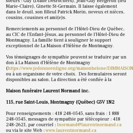
soeurs : Guy (Diane Desrochers), Jean-Guy Bergeron (feu
Marie-Claire), Ginette St-Germain. Il laisse également
dans le deuil, son filleul Patrick Morin, neveux et nièces,
cousins, cousines et ami(e)s.
Remerciements au personnel de l'Hôtel-Dieu de Québec,
au CIC de l'Enfant-Jésus, au personnel de l'Hôtel-Dieu de
Montmagny. La famille tient à souligner le support
exceptionnel de La Maison d'Hélène de Montmagny.
Vos témoignages de sympathie peuvent se traduire par un
don à La Maison d'Hélène de Montmagny
(
https://www.jedonneenligne.org/maisonhelene/DIMMAISON
ou à un organisme de votre choix. Des formulaires seront
disponibles au salon. La direction a été confiée à la
Maison funéraire Laurent Normand inc.
115, rue Saint-Louis, Montmagny (Québec) G5V 1N2
Pour renseignements : 418 248-0545, sans frais : 1 888
248-0545, messages de sympathie par télécopieur : 418
248-2621, par courriel :
lnormand@laurentnormand.ca
ou via le site Web :
www.laurentnormand.ca