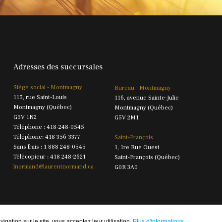
Adresses des succursales
Siège social - Montmagny
Bureau - Montmagny
115, rue Saint-Louis
116, avenue Sainte-Julie
Montmagny (Québec)
Montmagny (Québec)
G5V 1N2
G5V 2M1
Téléphone : 418-248-0545
Téléphone: 418 356-3377
Saint-François
Sans frais : 1 888 248-0545
1, 1re Rue Ouest
Télécopieur : 418 248-2621
Saint-François (Québec)
lnormand@laurentnormand.ca
G0R 3A0
gation sur le site, vous acceptez leur utilisation.
Plus d'informations