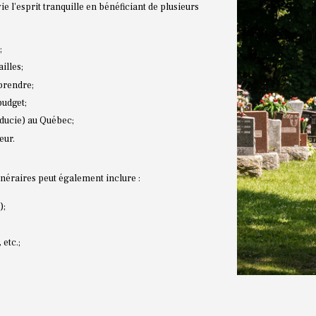
e l'esprit tranquille en bénéficiant de plusieurs
;
illes;
 prendre;
budget;
ducie) au Québec;
eur.
néraires peut également inclure :
);
 etc.;