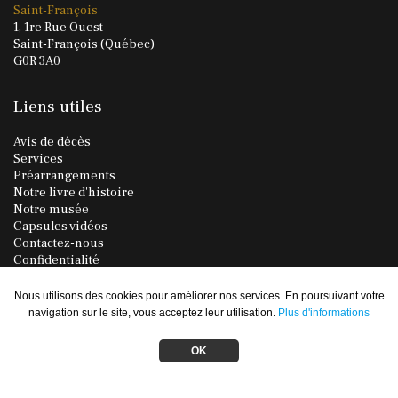
Saint-François
1, 1re Rue Ouest
Saint-François (Québec)
G0R 3A0
Liens utiles
Avis de décès
Services
Préarrangements
Notre livre d'histoire
Notre musée
Capsules vidéos
Contactez-nous
Confidentialité
Plan du site
Nous utilisons des cookies pour améliorer nos services. En poursuivant votre
Administration →
navigation sur le site, vous acceptez leur utilisation.
Plus d'informations
OK