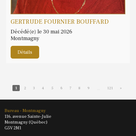
GERTRUDE FOURNIER BOUFFARD
Décédé(e) le 30 mai 2026
Montmagny
Détails
1
2
3
4
5
6
7
8
9
121
»
...
Bureau - Montmagny
116, avenue Sainte-Julie
Montmagny (Québec)
G5V 2M1