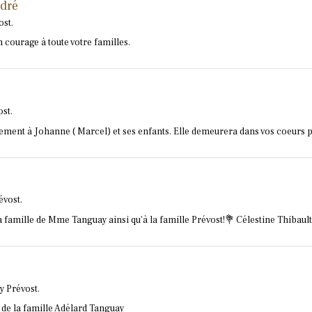
ndré
ost.
courage à toute votre familles.
st.
ment à Johanne ( Marcel) et ses enfants. Elle demeurera dans vos coeurs pou
évost.
famille de Mme Tanguay ainsi qu'à la famille Prévost!💐 Célestine Thibault 
y Prévost.
t de la famille Adélard Tanguay