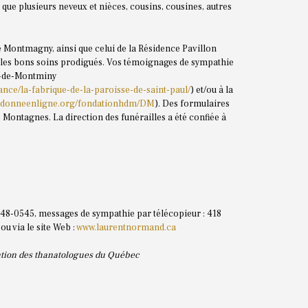
i que plusieurs neveux et nièces, cousins, cousines, autres
de Montmagny, ainsi que celui de la Résidence Pavillon
r les bons soins prodigués. Vos témoignages de sympathie
ul-de-Montminy
nce/la-fabrique-de-la-paroisse-de-saint-paul/
) et/ou à la
.jedonneenligne.org/fondationhdm/DM
). Des formulaires
Montagnes. La direction des funérailles a été confiée à
 248-0545, messages de sympathie par télécopieur : 418
ou via le site Web :
www.laurentnormand.ca
ration des thanatologues du Québec