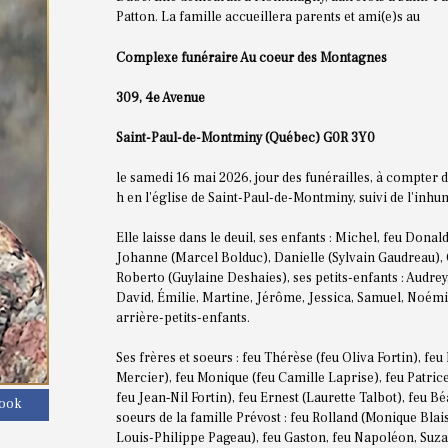
Patton. La famille accueillera parents et ami(e)s au
Complexe funéraire Au coeur des Montagnes
309, 4e Avenue
Saint-Paul-de-Montminy (Québec) G0R 3Y0
le samedi 16 mai 2026, jour des funérailles, à compter de
h en l'église de Saint-Paul-de-Montminy, suivi de l'inhu
Elle laisse dans le deuil, ses enfants : Michel, feu Dona
Johanne (Marcel Bolduc), Danielle (Sylvain Gaudreau), 
Roberto (Guylaine Deshaies), ses petits-enfants : Audrey,
David, Émilie, Martine, Jérôme, Jessica, Samuel, Noémi
arrière-petits-enfants.
Ses frères et soeurs : feu Thérèse (feu Oliva Fortin), feu
Mercier), feu Monique (feu Camille Laprise), feu Patric
feu Jean‑Nil Fortin), feu Ernest (Laurette Talbot), feu B
book
soeurs de la famille Prévost : feu Rolland (Monique Blai
Louis-Philippe Pageau), feu Gaston, feu Napoléon, Suza