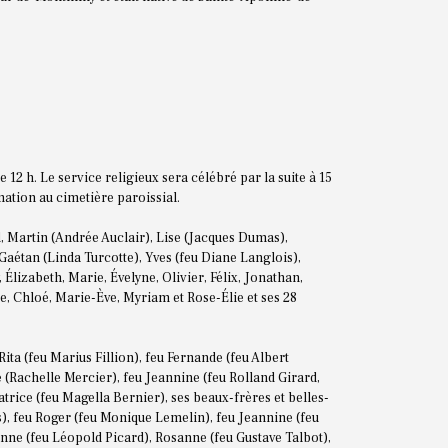
 12 h. Le service religieux sera célébré par la suite à 15
mation au cimetière paroissial.
ld, Martin (Andrée Auclair), Lise (Jacques Dumas),
Gaétan (Linda Turcotte), Yves (feu Diane Langlois),
 Élizabeth, Marie, Évelyne, Olivier, Félix, Jonathan,
e, Chloé, Marie-Ève, Myriam et Rose-Élie et ses 28
 Rita (feu Marius Fillion), feu Fernande (feu Albert
e (Rachelle Mercier), feu Jeannine (feu Rolland Girard,
éatrice (feu Magella Bernier), ses beaux-frères et belles-
s), feu Roger (feu Monique Lemelin), feu Jeannine (feu
nne (feu Léopold Picard), Rosanne (feu Gustave Talbot),