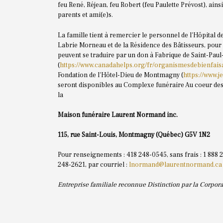
feu René, Réjean, feu Robert (feu Paulette Prévost), ains
parents et ami(e)s.
La famille tient à remercier le personnel de l'Hôpital 
Labrie Morneau et de la Résidence des Bâtisseurs, pou
peuvent se traduire par un don à Fabrique de Saint-Pa
(
https://www.canadahelps.org/fr/organismesdebienfaisa
Fondation de l'Hôtel-Dieu de Montmagny (
https://www
seront disponibles au Complexe funéraire Au coeur des 
la
Maison funéraire Laurent Normand inc.
115, rue Saint-Louis, Montmagny (Québec) G5V 1N2
Pour renseignements : 418 248-0545, sans frais : 1 888
248-2621, par courriel :
lnormand@laurentnormand.ca
Entreprise familiale reconnue Distinction par la Corpo