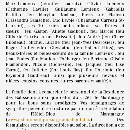
Marx-Lemieux (Jennifer Lacroix), Olivier Lemieux
(Catherine Laville), Guillaume Lemieux (Gabriella
Padilla), feu Marylou Nadeau, Pierre-Luc Nadeau
(Cassandra Gamache), Luc Lavoie (Christiane Carreau St-
Laurent), ses 10 arrière-petits-enfants, ses frères et
sœurs : feu Gaston (Aliette Godbout), feu Marcel (feu
Gilberte Corriveau née Brissette), feu André (feu Claire
Bilodeau), Michel, Lucille (feu Jean-Yves Desrosiers, feu
Roger Guillemette), Ghyslaine (feu Roland Hins), ses
beaux-frères et belles-sœurs de la famille Lemieux : feu
Jean-Eudes (feu Monique Théberge), feu Bertrand (Gisèle
Plamondon, Nicole Duchesne), feu Jacques (feu Lise
Caron), feu Juliette (feu Louis Roy), feu Charlotte (feu
Raymond Gaudreau), ainsi que plusieurs neveux et
nièces, cousins, cousines, autres parents et ami(e)s.
La famille tient à remercier le personnel de la Résidence
des Bâtisseurs ainsi que celui du CLSC de Montmagny
pour les bons soins prodigués. Vos témoignages de
sympathie peuvent se traduire par un don à la Fondation
de l'Hôtel-Dieu de Montmagny
(
www.jedonneenligne.org/fondationhdm/
). Des
formulaires seront disponibles au salon. La direction a été