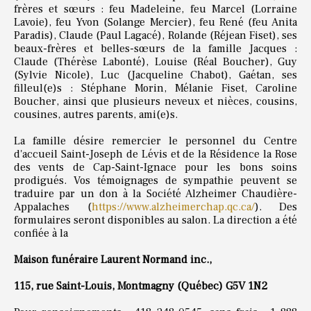
frères et sœurs : feu Madeleine, feu Marcel (Lorraine
Lavoie), feu Yvon (Solange Mercier), feu René (feu Anita
Paradis), Claude (Paul Lagacé), Rolande (Réjean Fiset), ses
beaux-frères et belles-sœurs de la famille Jacques :
Claude (Thérèse Labonté), Louise (Réal Boucher), Guy
(Sylvie Nicole), Luc (Jacqueline Chabot), Gaétan, ses
filleul(e)s : Stéphane Morin, Mélanie Fiset, Caroline
Boucher, ainsi que plusieurs neveux et nièces, cousins,
cousines, autres parents, ami(e)s.
La famille désire remercier le personnel du Centre
d'accueil Saint-Joseph de Lévis et de la Résidence la Rose
des vents de Cap-Saint-Ignace pour les bons soins
prodigués. Vos témoignages de sympathie peuvent se
traduire par un don à la Société Alzheimer Chaudière-
Appalaches (
https://www.alzheimerchap.qc.ca/
). Des
formulaires seront disponibles au salon. La direction a été
confiée à la
Maison funéraire Laurent Normand inc.,
115, rue Saint-Louis, Montmagny (Québec) G5V 1N2