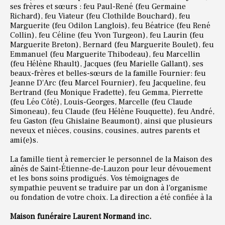
ses frères et sœurs : feu Paul-René (feu Germaine
Richard), feu Viateur (feu Clothilde Bouchard), feu
Marguerite (feu Odilon Langlois), feu Béatrice (feu René
Collin), feu Céline (feu Yvon Turgeon), feu Laurin (feu
Marguerite Breton), Bernard (feu Marguerite Boulet), feu
Emmanuel (feu Marguerite Thibodeau), feu Marcellin
(feu Hélène Rhault), Jacques (feu Marielle Gallant), ses
beaux-frères et belles-sœurs de la famille Fournier: feu
Jeanne D'Arc (feu Marcel Fournier), feu Jacqueline, feu
Bertrand (feu Monique Fradette), feu Gemma, Pierrette
(feu Léo Côté), Louis-Georges, Marcelle (feu Claude
Simoneau), feu Claude (feu Hélène Fouquette), feu André,
feu Gaston (feu Ghislaine Beaumont), ainsi que plusieurs
neveux et nièces, cousins, cousines, autres parents et
ami(e)s.
La famille tient à remercier le personnel de la Maison des
aînés de Saint-Étienne-de-Lauzon pour leur dévouement
et les bons soins prodigués. Vos témoignages de
sympathie peuvent se traduire par un don à l'organisme
ou fondation de votre choix. La direction a été confiée à la
Maison funéraire Laurent Normand inc.